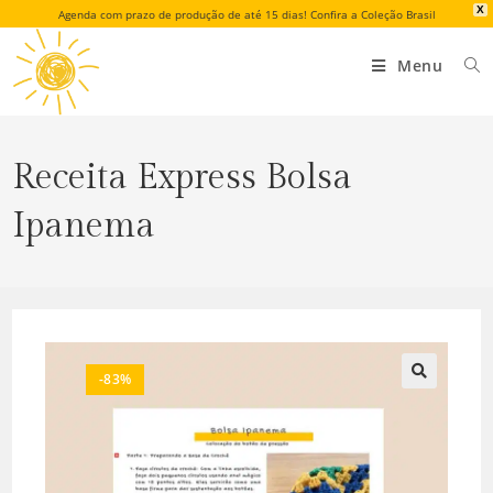
X
Agenda com prazo de produção de até 15 dias! Confira a Coleção Brasil
Menu
Receita Express Bolsa
Ipanema
-83%