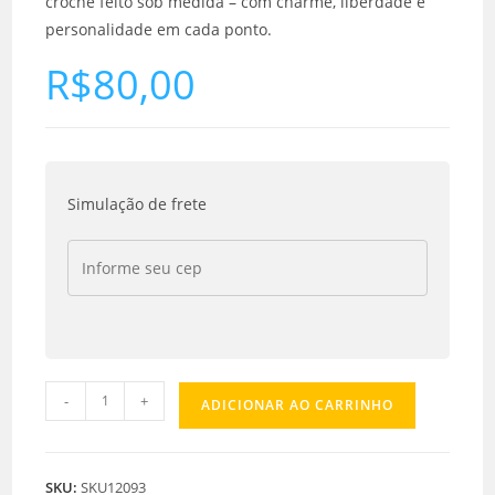
crochê feito sob medida – com charme, liberdade e
personalidade em cada ponto.
R$
80,00
Simulação de frete
-
+
ADICIONAR AO CARRINHO
SKU:
SKU12093